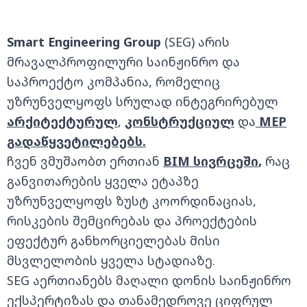
Smart Engineering Group
(SEG)
არის
მრავალპროფილური
საინჟინრო
და
საპროექტო
კომპანია
,
რომელიც
უზრუნველყოფს
სრულად
ინტეგრირებულ
არქიტექტურულ
,
კონსტრუქციულ
და
MEP
გადაწყვეტილებებს.
ჩვენ ვმუშაობთ
ერთიან
BIM
სივრცეში
,
რაც
განვითარების ყველა ეტაპზე
უზრუნველყოფს ზუსტ
კოორდინაციას
,
რისკების
შემცირებას
და
პროექტების
ეფექტურ
განხორციელებას მისი
მსვლელობის ყველა სტადიაზე
.
SEG
აერთიანებს
მაღალი დონის საინჟინრო
ექსპერტიზას
და
თანამედროვე
ციფრულ